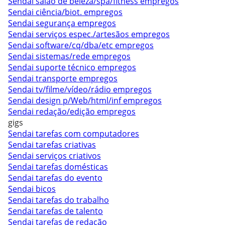
Sendai salão de beleza/spa/fitness empregos
Sendai ciência/biot. empregos
Sendai segurança empregos
Sendai serviços espec./artesãos empregos
Sendai software/cq/dba/etc empregos
Sendai sistemas/rede empregos
Sendai suporte técnico empregos
Sendai transporte empregos
Sendai tv/filme/vídeo/rádio empregos
Sendai design p/Web/html/inf empregos
Sendai redação/edição empregos
gigs
Sendai tarefas com computadores
Sendai tarefas criativas
Sendai serviços criativos
Sendai tarefas domésticas
Sendai tarefas do evento
Sendai bicos
Sendai tarefas do trabalho
Sendai tarefas de talento
Sendai tarefas de redação