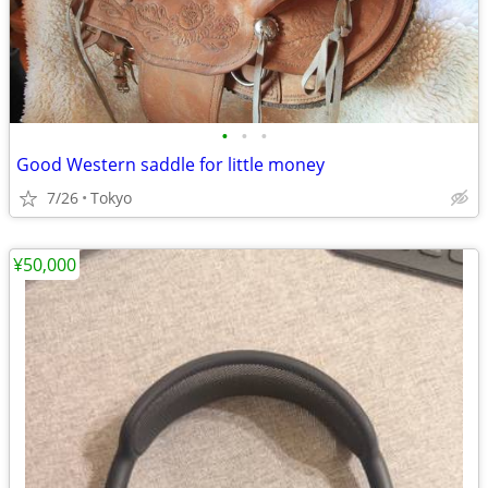
•
•
•
Good Western saddle for little money
7/26
Tokyo
¥50,000