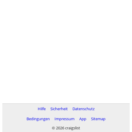
Hilfe
Sicherheit
Datenschutz
Bedingungen
Impressum
App
Sitemap
© 2026 craigslist