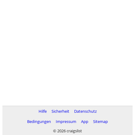
Hilfe
Sicherheit
Datenschutz
Bedingungen
Impressum
App
Sitemap
© 2026 craigslist