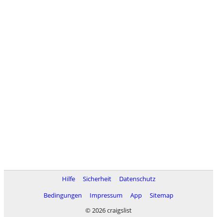
Hilfe
Sicherheit
Datenschutz
Bedingungen
Impressum
App
Sitemap
© 2026 craigslist