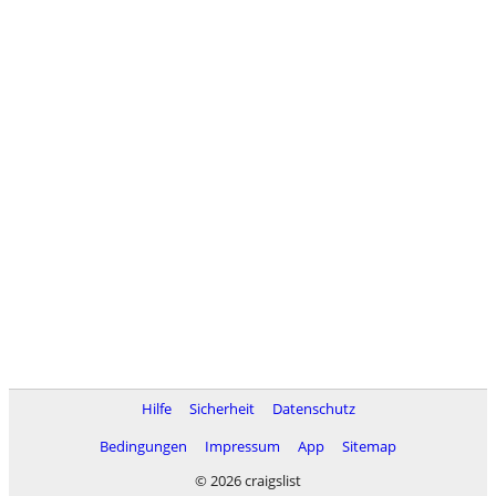
Hilfe
Sicherheit
Datenschutz
Bedingungen
Impressum
App
Sitemap
© 2026 craigslist