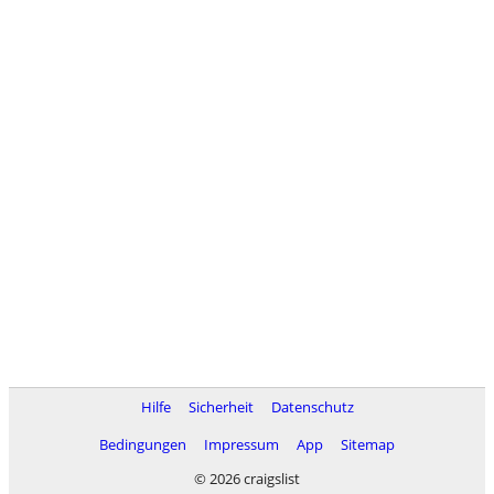
Hilfe
Sicherheit
Datenschutz
Bedingungen
Impressum
App
Sitemap
© 2026 craigslist